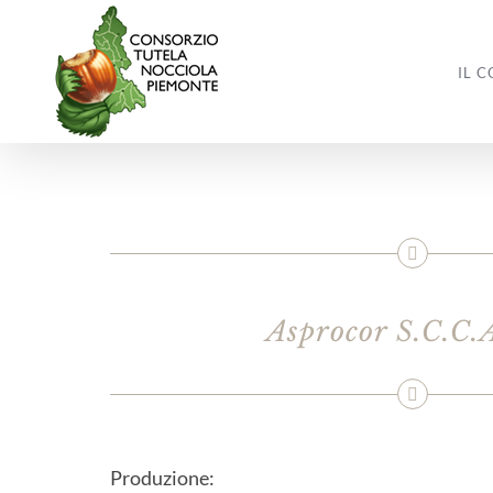
Salta
al
contenuto
IL 
Asprocor S.C.C.
Produzione: