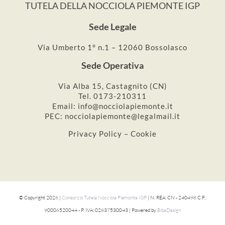
TUTELA DELLA NOCCIOLA PIEMONTE IGP
Sede Legale
Via Umberto 1° n.1 – 12060 Bossolasco
Sede Operativa
Via Alba 15, Castagnito (CN)
Tel. 0173-210311
Email: info@nocciolapiemonte.it
PEC: nocciolapiemonte@legalmail.it
Privacy Policy – Cookie
© Copyright
2026 |
Consorzio Tutela Nocciola Piemonte IGP
| N. REA: CN - 240498 C.F.:
90006520044 - P. IVA: 02837530043 | Powered by
BibaDesign