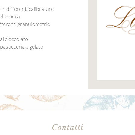
n differenti calibrature
lte extra
ifferenti granulometrie
al cioccolato
pasticceria e gelato
Contatti