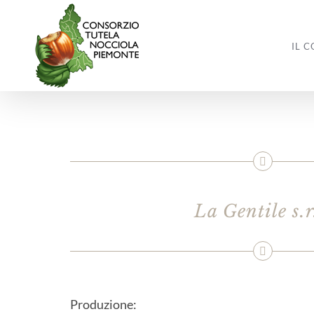
Salta
al
contenuto
IL 
La Gentile s.r
Produzione: